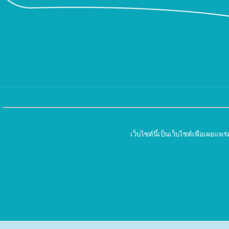
เว็บไซต์นี้เป็นเว็บไซต์เพื่อเผย